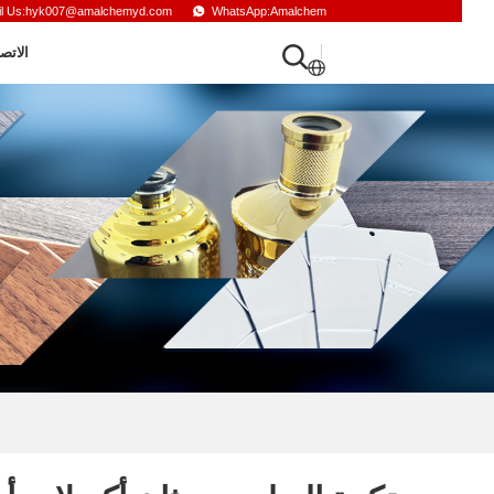
il Us:hyk007@amalchemyd.com
WhatsApp:Amalchem
الاتص
الإنجليزية
الروسية
الفرنسية
الإسبانية
العربية
التركية