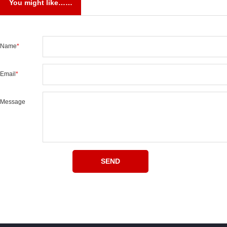
You might like……
Name
*
Email
*
Message