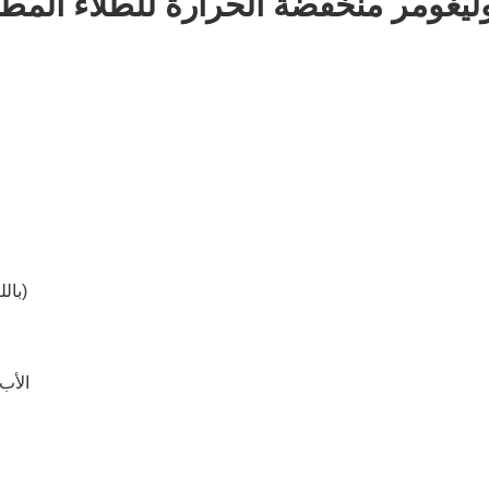
أوليغومر منخفضة الحرارة للطلاء المط
UV المعالجة Potting Compound (باللغة الإنجليزية)
الأب اللزج ص/5