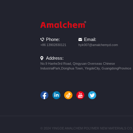
Phone:
Email:
+86 13902830121
hyk007@amalchemyd.com
Address:
No.9 Hanhe3rd Road, Qingyuan Overseas Chinese
IndustrialPark,Donghua Town, YingdeCity, GuangdongProvince
© 2024 YINGDE AMALCHEM POLYMER NEW MATERIALS CO.,LTD