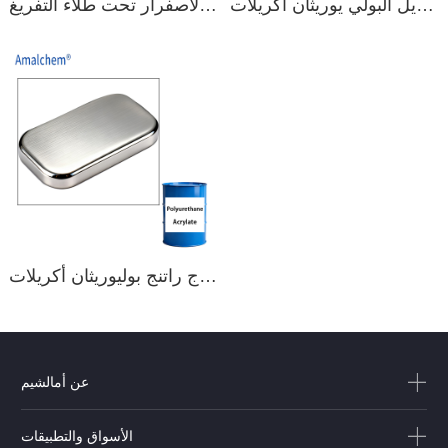
عالي الجودة تعديل البولي يوريثان أكريلات Oligomer ل Vm الطلاء
أكريلات أوليغومر يقاوم الاصفرار تحت طلاء التفريغ
الأشعة فوق البنفسجية الشفافة القابلة للعلاج راتنج بوليوريثان أكريلات Oligomer for Vacuum Plating Primer
عن أمالشيم
الأسواق والتطبيقات