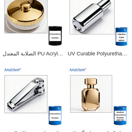
UV Curable Polyurethane Acrylate Resin for Vm Plating
الصلابة المعتدل PU Acrylate Oligomer for Vacuum Plating (بالإنجليزية)