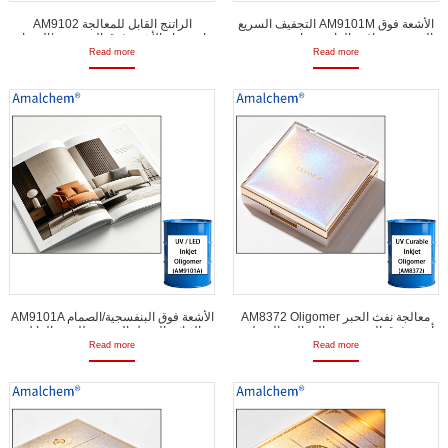
التجفيف السريع AM9101M الأشعة فوق
AM9102 الراتنج القابل للمعالجة
البنفسجية دافعة الراتنج مقاومة منخفضة
باستخدام الأشعة فوق البنفسجية/الصمام
الحرارة وقاسية لتطبيقات الأشعة فوق
الثنائي للضوء -مقاومة المياه، المرونة،
Read more
Read more
البنفسجية/الصمام النفاث الحبر و OPV
المعالجة السطحية السريعة لنفث الحبر،
3-Proof Coating and Adhesives (3)
AM8372 Oligomer معالجة نفث الحبر
AM9101A الأشعة فوق البنفسجية/الصمام
بأشعة فوق البنفسجية -المعالجة السطحية
الثنائي الفينيل المبتعث للضوء القابل
السريعة، المرونة والمقاومة الصفراوية
للعلاج -مقاومة درجات الحرارة المنخفضة،
Read more
Read more
لطلاء نفث الحبر والبلاستيك
الصلابة والتبلل العالي لنفث الحبر
والطباعة الفوقية الفارنية