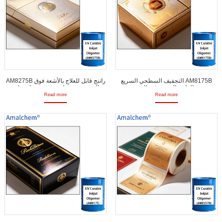
التجفيف السطحي السريع AM8175B
AM8275B راتنج قابل للعلاج بالأشعة فوق
تقنية الراتنج المرنة وغير المصفرة
البنفسجية -مقاومة منخفضة لدرجات
والمنخفضة الحرارة المقاومة لطباعة
الحرارة، معالجة سريعة للسطح، ومرونة
Read more
Read more
الشاشات وطبقات الرذاذ البلاستيكية
حبر الشاشات، والمواد اللاصقة والطلاء
البلاستيكي