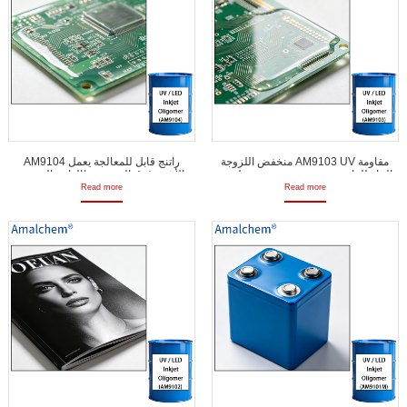
منخفض اللزوجة AM9103 UV مقاومة
AM9104 راتنج قابل للمعالجة يعمل
الماء للراتنج، مرن و تجفيف سريع لنفث
بالأشعة فوق البنفسجية/الدايود المبتعث
الحبر للأشعة فوق البنفسجية، طلاء مطابق
للضوء -لزوجة منخفضة، ومقاومة المياه،
Read more
Read more
ومواد لاصقة
وعلاج سريع على سطح الماء لنفث الحبر،
وطلاءات 3-للبرهان