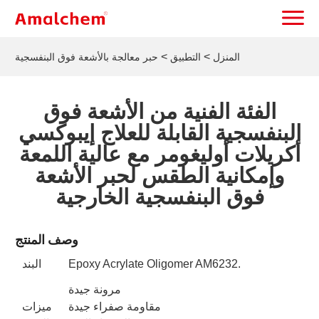
>
>
المنزل
التطبيق
حبر معالجة بالأشعة فوق البنفسجية
الفئة الفنية من الأشعة فوق
البنفسجية القابلة للعلاج إيبوكسي
أكريلات أوليغومر مع عالية اللمعة
وإمكانية الطقس لحبر الأشعة
فوق البنفسجية الخارجية
وصف المنتج
Epoxy Acrylate Oligomer AM6232.
البند
مرونة جيدة
مقاومة صفراء جيدة
ميزات