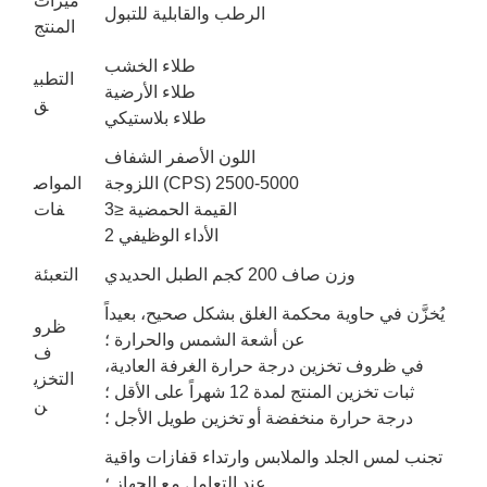
ميزات
الرطب والقابلية للتبول
المنتج
طلاء الخشب
التطبي
طلاء الأرضية
ق
طلاء بلاستيكي
اللون الأصفر الشفاف
اللزوجة (CPS) 2500-5000
المواص
القيمة الحمضية ≤3
فات
الأداء الوظيفي 2
وزن صاف 200 كجم الطبل الحديدي
التعبئة
يُخزَّن في حاوية محكمة الغلق بشكل صحيح، بعيداً
ظرو
عن أشعة الشمس والحرارة ؛
ف
في ظروف تخزين درجة حرارة الغرفة العادية،
التخزي
ثبات تخزين المنتج لمدة 12 شهراً على الأقل ؛
ن
درجة حرارة منخفضة أو تخزين طويل الأجل ؛
تجنب لمس الجلد والملابس وارتداء قفازات واقية
عند التعامل مع الجهاز ؛