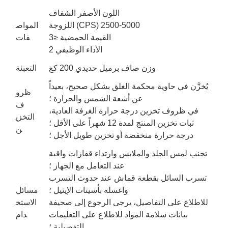
اللون الأصفر الشفاف
اللزوجة (CPS) 2500-5000
المواص
القيمة الحمضية ≤3
فات
الأداء الوظيفي 2
وزن صاف برميل حديدي 200 كغ
التعبئة
يُخزَّن في حاوية محكمة الغلق بشكل صحيح، بعيداً
ظرو
عن أشعة الشمس والحرارة ؛
ف
في ظروف تخزين درجة حرارة الغرفة العادية،
التخزي
ثبات تخزين المنتج لمدة 12 شهراً على الأقل ؛
ن
درجة حرارة منخفضة أو تخزين طويل الأجل ؛
تجنب لمس الجلد والملابس وارتداء قفازات واقية
عند التعامل مع الجهاز ؛
تسرب السائل بقطعة قماش عند حدوث التسرب
واغسله بأسيتات الإيثيل ؛
مسائل
للاطلاع على التفاصيل، يرجى الرجوع إلى صحيفة
الاستخ
بيانات سلامة المواد للاطلاع على التعليمات
دام
التفصيلية ؛